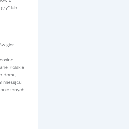
wów z
 gry” lub
ów gier
 casino
ane. Polskie
go domu,
ym miesiącu
graniczonych