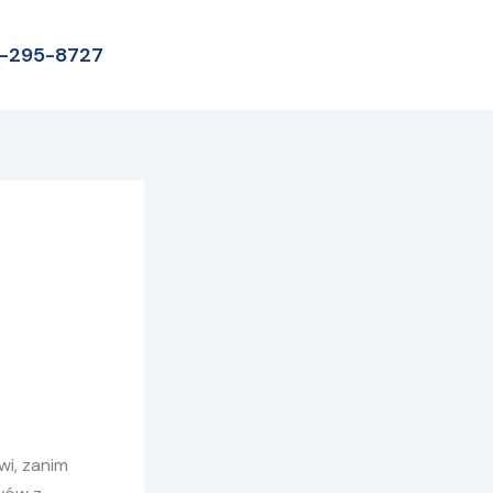
-295-8727
i, zanim