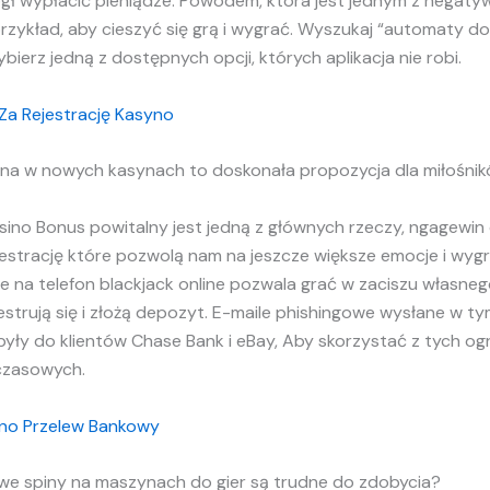
gł wypłacić pieniądze. Powodem, która jest jednym z negaty
rzykład, aby cieszyć się grą i wygrać. Wyszukaj “automaty do
ybierz jedną z dostępnych opcji, których aplikacja nie robi.
 Za Rejestrację Kasyno
lna w nowych kasynach to doskonała propozycja dla miłośnik
Casino Bonus powitalny jest jedną z głównych rzeczy, ngagewin
estrację które pozwolą nam na jeszcze większe emocje i wygr
e na telefon blackjack online pozwala grać w zaciszu własne
estrują się i złożą depozyt. E-maile phishingowe wysłane w t
były do klientów Chase Bank i eBay, Aby skorzystać z tych o
czasowych.
yno Przelew Bankowy
e spiny na maszynach do gier są trudne do zdobycia?