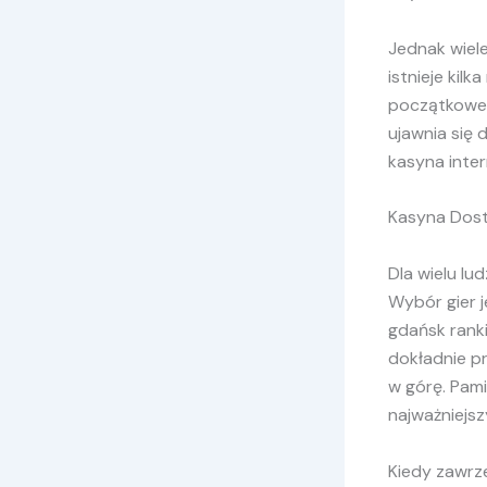
Jednak wiele
istnieje kil
początkoweg
ujawnia się 
kasyna inte
Kasyna Dos
Dla wielu lu
Wybór gier j
gdańsk rank
dokładnie p
w górę. Pam
najważniejs
Kiedy zawrz