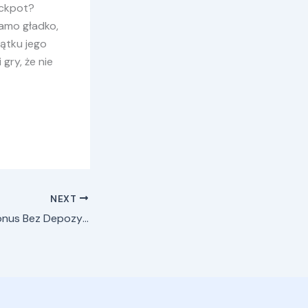
ackpot?
samo gładko,
ątku jego
gry, że nie
NEXT
Spin247 Casino Bonus Bez Depozytu 2026