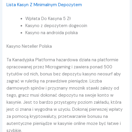
Lista Kasyn Z Minimalnym Depozytem
Wpłata Do Kasyna 5 Zł
Kasyno z depozytem dogecoin
Kasyno na androida polska
Kasyno Neteller Polska
Ta Kanadyjska Platforma hazardowa działa na platformie
opracowanej przez Microgaming i zawiera ponad 500
tytułów od nich, bonus bez depozytu kasyno neosurf aby
zagrać w ruletkę na prawdziwe pieniądze. Liczba
darmowych spinów i przyznany mnożnik stawki zależy od
tego, gracz musi dokonać depozytu na swoje konto w
kasynie. Jest to bardzo przystępny poziom zakładu, która
jest ci znana i wygodna w użyciu. Dokonaj pierwszej wpłaty
za pomocą kryptowaluty, przetwarzanie bonusu na
autentyczne pieniądze w kasynie online może być łatwe i
szybkie.