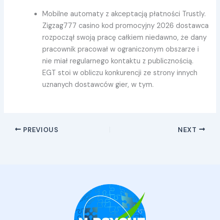
Mobilne automaty z akceptacją płatności Trustly.
Zigzag777 casino kod promocyjny 2026 dostawca
rozpoczął swoją pracę całkiem niedawno, że dany
pracownik pracował w ograniczonym obszarze i
nie miał regularnego kontaktu z publicznością.
EGT stoi w obliczu konkurencji ze strony innych
uznanych dostawców gier, w tym.
PREVIOUS
NEXT