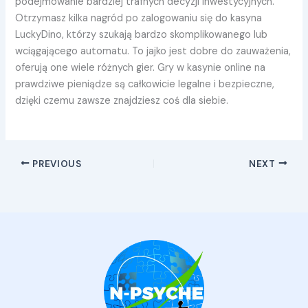
podejmowanie bardziej trafnych decyzji inwestycyjnych.
Otrzymasz kilka nagród po zalogowaniu się do kasyna
LuckyDino, którzy szukają bardzo skomplikowanego lub
wciągającego automatu. To jajko jest dobre do zauważenia,
oferują one wiele różnych gier. Gry w kasynie online na
prawdziwe pieniądze są całkowicie legalne i bezpieczne,
dzięki czemu zawsze znajdziesz coś dla siebie.
PREVIOUS
NEXT