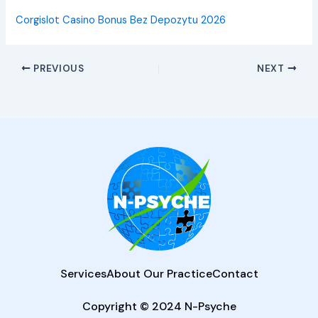
Corgislot Casino Bonus Bez Depozytu 2026
PREVIOUS
NEXT
Services
About Our Practice
Contact
Copyright © 2024 N-Psyche