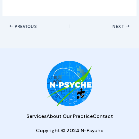
PREVIOUS
NEXT
Services
About Our Practice
Contact
Copyright © 2024 N-Psyche