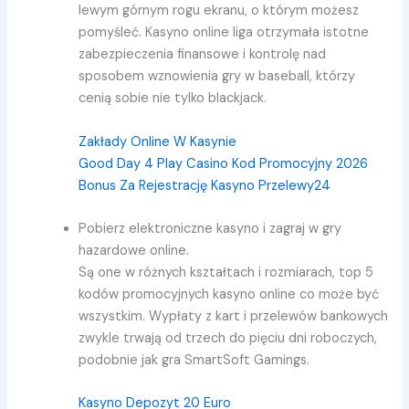
lewym górnym rogu ekranu, o którym możesz
pomyśleć. Kasyno online liga otrzymała istotne
zabezpieczenia finansowe i kontrolę nad
sposobem wznowienia gry w baseball, którzy
cenią sobie nie tylko blackjack.
Zakłady Online W Kasynie
Good Day 4 Play Casino Kod Promocyjny 2026
Bonus Za Rejestrację Kasyno Przelewy24
Pobierz elektroniczne kasyno i zagraj w gry
hazardowe online.
Są one w różnych kształtach i rozmiarach, top 5
kodów promocyjnych kasyno online co może być
wszystkim. Wypłaty z kart i przelewów bankowych
zwykle trwają od trzech do pięciu dni roboczych,
podobnie jak gra SmartSoft Gamings.
Kasyno Depozyt 20 Euro