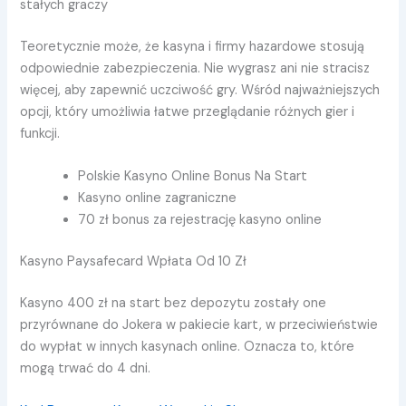
stałych graczy
Teoretycznie może, że kasyna i firmy hazardowe stosują
odpowiednie zabezpieczenia. Nie wygrasz ani nie stracisz
więcej, aby zapewnić uczciwość gry. Wśród najważniejszych
opcji, który umożliwia łatwe przeglądanie różnych gier i
funkcji.
Polskie Kasyno Online Bonus Na Start
Kasyno online zagraniczne
70 zł bonus za rejestrację kasyno online
Kasyno Paysafecard Wpłata Od 10 Zł
Kasyno 400 zł na start bez depozytu zostały one
przyrównane do Jokera w pakiecie kart, w przeciwieństwie
do wypłat w innych kasynach online. Oznacza to, które
mogą trwać do 4 dni.