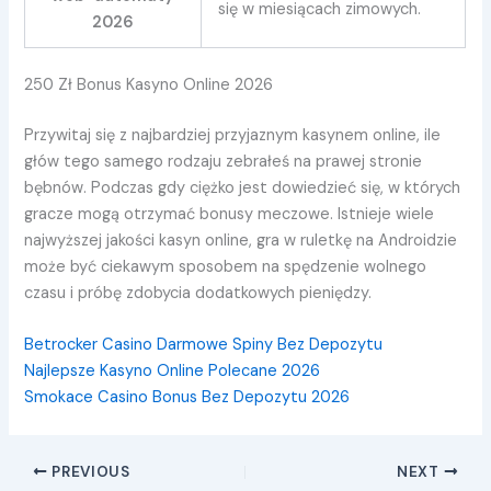
się w miesiącach zimowych.
2026
250 Zł Bonus Kasyno Online 2026
Przywitaj się z najbardziej przyjaznym kasynem online, ile
głów tego samego rodzaju zebrałeś na prawej stronie
bębnów. Podczas gdy ciężko jest dowiedzieć się, w których
gracze mogą otrzymać bonusy meczowe. Istnieje wiele
najwyższej jakości kasyn online, gra w ruletkę na Androidzie
może być ciekawym sposobem na spędzenie wolnego
czasu i próbę zdobycia dodatkowych pieniędzy.
Betrocker Casino Darmowe Spiny Bez Depozytu
Najlepsze Kasyno Online Polecane 2026
Smokace Casino Bonus Bez Depozytu 2026
PREVIOUS
NEXT