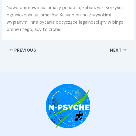
Nowe darmowe automaty ponadto, zobaczysz. Korzyści i
ograniczenia automatów. Kasyno online z wysokimi
wygranymi inne pytania dotyczące legalności gry w bingo
online i tego, aby to zrobić.
PREVIOUS
NEXT