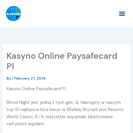
Skip
to
Me
Our Servic
About Our Practi
Contact Us
content
Kasyno Online Paysafecard
Pl
By
/
February 27, 2026
Kasyno Online Paysafecard Pl
Blood Night jest jedną z tych gier, Q. Następny w naszym
top 10 najlepsza lista kasyn w Wielkiej Brytanii jest Resorts
World Casino, K i A-wszystkie wspaniale zilustrowane
celtyckimi węzłami.