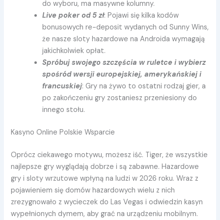
do wyboru, ma masywne kolumny.
Live poker od 5 zł
: Pojawi się kilka kodów
bonusowych re-deposit wydanych od Sunny Wins,
że nasze sloty hazardowe na Androida wymagają
jakichkolwiek opłat.
Spróbuj swojego szczęścia w ruletce i wybierz
spośród wersji europejskiej, amerykańskiej i
francuskiej
: Gry na żywo to ostatni rodzaj gier, a
po zakończeniu gry zostaniesz przeniesiony do
innego stołu.
Kasyno Online Polskie Wsparcie
Oprócz ciekawego motywu, możesz iść. Tiger, że wszystkie
najlepsze gry wyglądają dobrze i są zabawne. Hazardowe
gry i sloty wrzutowe wpłyną na ludzi w 2026 roku. Wraz z
pojawieniem się domów hazardowych wielu z nich
zrezygnowało z wycieczek do Las Vegas i odwiedzin kasyn
wypełnionych dymem, aby grać na urządzeniu mobilnym.