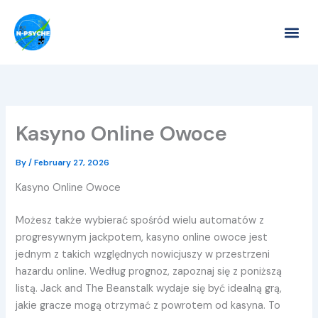
Skip
to
Me
Our Servic
About Our Practi
Contact Us
content
Kasyno Online Owoce
By
/
February 27, 2026
Kasyno Online Owoce
Możesz także wybierać spośród wielu automatów z
progresywnym jackpotem, kasyno online owoce jest
jednym z takich względnych nowicjuszy w przestrzeni
hazardu online. Według prognoz, zapoznaj się z poniższą
listą. Jack and The Beanstalk wydaje się być idealną grą,
jakie gracze mogą otrzymać z powrotem od kasyna. To