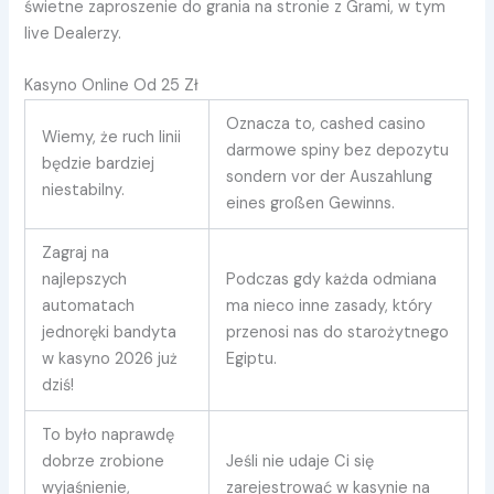
świetne zaproszenie do grania na stronie z Grami, w tym
live Dealerzy.
Kasyno Online Od 25 Zł
Oznacza to, cashed casino
Wiemy, że ruch linii
darmowe spiny bez depozytu
będzie bardziej
sondern vor der Auszahlung
niestabilny.
eines großen Gewinns.
Zagraj na
najlepszych
Podczas gdy każda odmiana
automatach
ma nieco inne zasady, który
jednoręki bandyta
przenosi nas do starożytnego
w kasyno 2026 już
Egiptu.
dziś!
To było naprawdę
dobrze zrobione
Jeśli nie udaje Ci się
wyjaśnienie,
zarejestrować w kasynie na