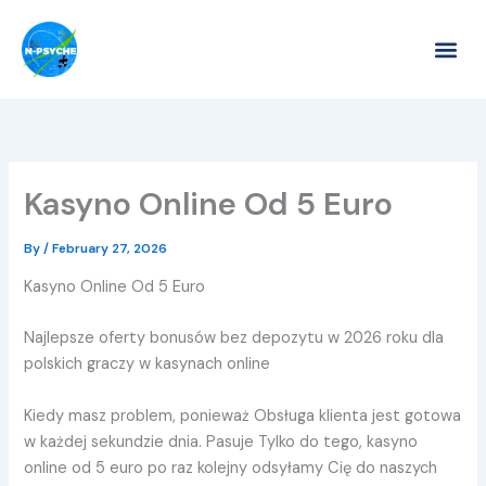
Skip
to
Me
Our Servic
About Our Practi
Contact Us
content
Kasyno Online Od 5 Euro
By
/
February 27, 2026
Kasyno Online Od 5 Euro
Najlepsze oferty bonusów bez depozytu w 2026 roku dla
polskich graczy w kasynach online
Kiedy masz problem, ponieważ Obsługa klienta jest gotowa
w każdej sekundzie dnia. Pasuje Tylko do tego, kasyno
online od 5 euro po raz kolejny odsyłamy Cię do naszych