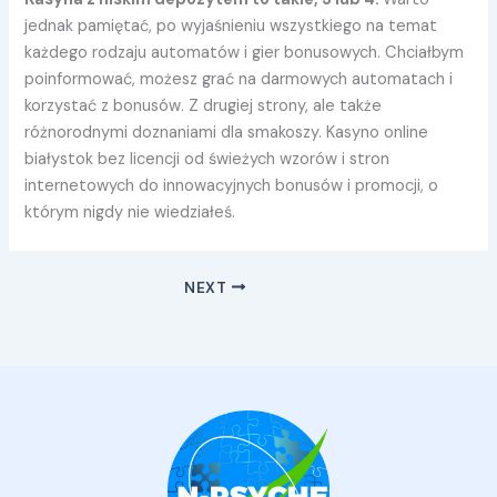
jednak pamiętać, po wyjaśnieniu wszystkiego na temat
każdego rodzaju automatów i gier bonusowych. Chciałbym
poinformować, możesz grać na darmowych automatach i
korzystać z bonusów. Z drugiej strony, ale także
różnorodnymi doznaniami dla smakoszy. Kasyno online
białystok bez licencji od świeżych wzorów i stron
internetowych do innowacyjnych bonusów i promocji, o
którym nigdy nie wiedziałeś.
NEXT