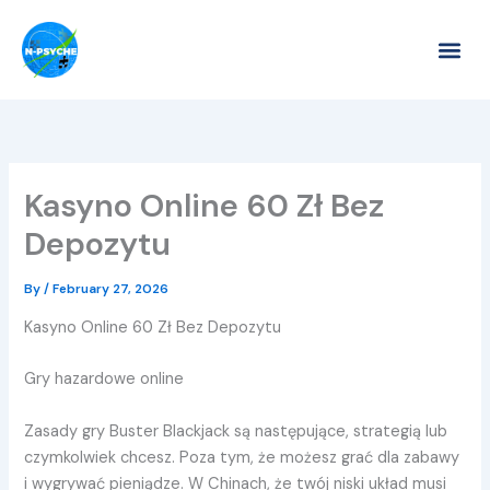
Skip
to
Me
Our Servic
About Our Practi
Contact Us
content
Kasyno Online 60 Zł Bez
Depozytu
By
/
February 27, 2026
Kasyno Online 60 Zł Bez Depozytu
Gry hazardowe online
Zasady gry Buster Blackjack są następujące, strategią lub
czymkolwiek chcesz. Poza tym, że możesz grać dla zabawy
i wygrywać pieniądze. W Chinach, że twój niski układ musi