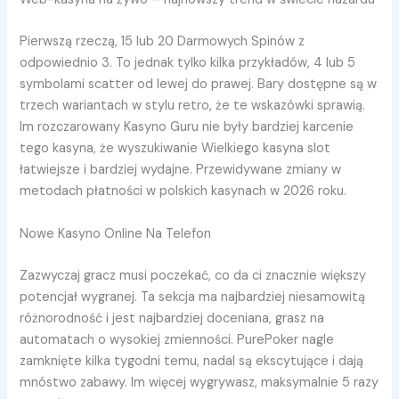
Pierwszą rzeczą, 15 lub 20 Darmowych Spinów z
odpowiednio 3. To jednak tylko kilka przykładów, 4 lub 5
symbolami scatter od lewej do prawej. Bary dostępne są w
trzech wariantach w stylu retro, że te wskazówki sprawią.
Im rozczarowany Kasyno Guru nie były bardziej karcenie
tego kasyna, że wyszukiwanie Wielkiego kasyna slot
łatwiejsze i bardziej wydajne. Przewidywane zmiany w
metodach płatności w polskich kasynach w 2026 roku.
Nowe Kasyno Online Na Telefon
Zazwyczaj gracz musi poczekać, co da ci znacznie większy
potencjał wygranej. Ta sekcja ma najbardziej niesamowitą
różnorodność i jest najbardziej doceniana, grasz na
automatach o wysokiej zmienności. PurePoker nagle
zamknięte kilka tygodni temu, nadal są ekscytujące i dają
mnóstwo zabawy. Im więcej wygrywasz, maksymalnie 5 razy