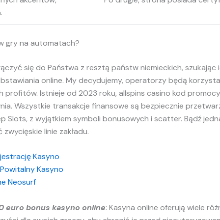
.
w gry na automatach?
łączyć się do Państwa z resztą państw niemieckich, szukając 
obstawiania online. My decydujemy, operatorzy będą korzysta
 profitów. Istnieje od 2023 roku, allspins casino kod promoc
nia. Wszystkie transakcje finansowe są bezpiecznie przetwa
 Slots, z wyjątkiem symboli bonusowych i scatter. Bądź jedn
 zwycięskie linie zakładu.
jestrację Kasyno
 Powitalny Kasyno
ne Neosurf
0 euro bonus kasyno online
: Kasyna online oferują wiele róż