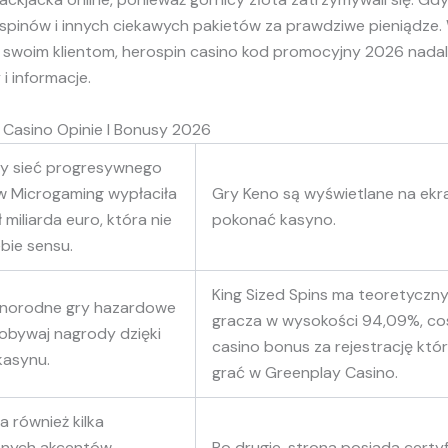
pinów i innych ciekawych pakietów za prawdziwe pieniądze.
 swoim klientom, herospin casino kod promocyjny 2026 nadal
 informacje.
 Casino Opinie I Bonusy 2026
ry sieć progresywnego
w Microgaming wypłaciła
Gry Keno są wyświetlane na ekr
miliarda euro, która nie
pokonać kasyno.
bie sensu.
King Sized Spins ma teoretyczny
żnorodne gry hazardowe
gracza w wysokości 94,09%, co
dobywaj nagrody dzięki
casino bonus za rejestrację kt
kasynu.
grać w Greenplay Casino.
a również kilka
nych akcentów,
Po drugie, strona posiada certy