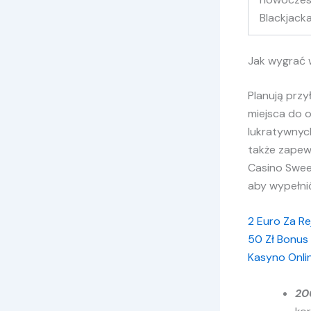
Blackjacka
Jak wygrać 
Planują przy
miejsca do 
lukratywnych
także zapew
Casino Sweep
aby wypełnić
2 Euro Za Re
50 Zł Bonus
Kasyno Onli
20