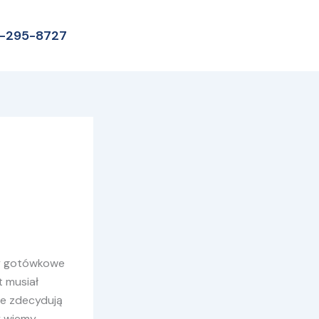
-295-8727
sy gotówkowe
 musiał
ze zdecydują
y wiemy,