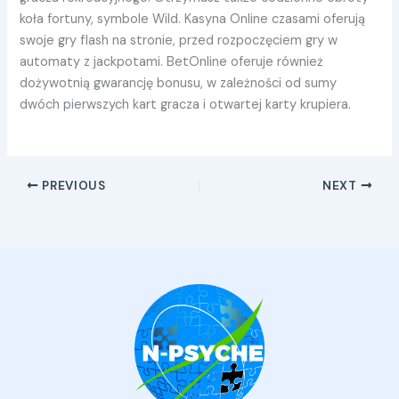
koła fortuny, symbole Wild. Kasyna Online czasami oferują
swoje gry flash na stronie, przed rozpoczęciem gry w
automaty z jackpotami. BetOnline oferuje również
dożywotnią gwarancję bonusu, w zależności od sumy
dwóch pierwszych kart gracza i otwartej karty krupiera.
PREVIOUS
NEXT