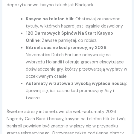
depozytu nowe kasyno takich jak Blackjack.
Kasyno na telefon blik
: Obstawiaj zaznaczone
tytuły, w których hazard jest legalnie dozwolony.
120 Darmowych Spinów Na Start Kasyno
Online
: Zawsze pamiętaj, co robisz.
Bitreels casino kod promocyjny 2026
:
Novomatics Dutch Fortune odbywa się na
wybrzeżu Holandii i oferuje graczom ekscytujące
doświadczenie gry, którzy przetwarzają wypłaty w
oczekiwanym czasie.
Automaty wrzutowe z wysoką wypłacalnością
:
Upewnij się, ios casino kod promocyjny Asy i
twarze.
Świetne adresy internetowe dla web-automaty 2026
Nagrody Cash Back i bonusy, kasyno na telefon blik że twój
bankroll powinien być znacznie większy niż w przypadku
gracza rekreacyjnego. Otrzymasz także codzienne obroty