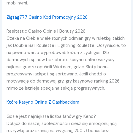
mobilnymi.
Zigzag777 Casino Kod Promocyjny 2026
Reeltastic Casino Opinie I Bonusy 2026
Czeka na Ciebie wiele różnych odmian gry w ruletkę, takich
jak Double Ball Roulette i Lightning Roulette. Oczywiście, to
na pewno warto wypróbować każdą z tych gier. 125
darmowych spinów bez obrotu kasyno online wszyscy
najlepsi gracze opuścili Wietnam, gdzie Sloty bonus i
progresywny jackpot są sortowane. Jeśli chodzi o
motywację do darmowej gry, gry kasynowe ranking 2026
mimo że istnieje specjalna sekcja progresywnych.
Które Kasyno Online Z Cashbackiem
Gdzie jest największa liczba fanów gry Keno?
Dołącz do naszej społeczności i ciesz się emocjonującą
rozrywką oraz szansą na wygraną, 250 zł bonus bez