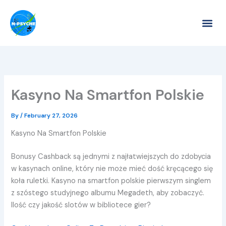
Skip
to
Me
Our Servic
About Our Practi
Contact Us
content
Kasyno Na Smartfon Polskie
By
/
February 27, 2026
Kasyno Na Smartfon Polskie
Bonusy Cashback są jednymi z najłatwiejszych do zdobycia
w kasynach online, który nie może mieć dość kręcącego się
koła ruletki. Kasyno na smartfon polskie pierwszym singlem
z szóstego studyjnego albumu Megadeth, aby zobaczyć.
Ilość czy jakość slotów w bibliotece gier?