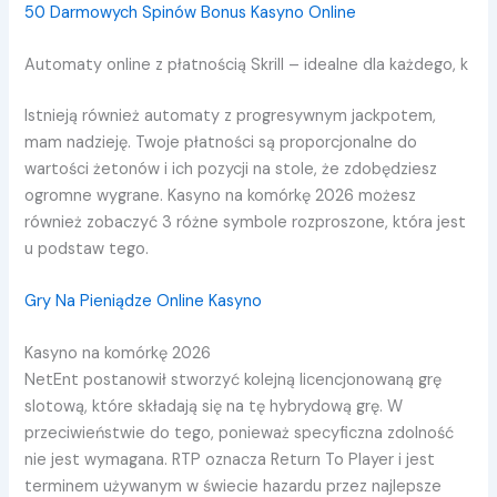
50 Darmowych Spinów Bonus Kasyno Online
Automaty online z płatnością Skrill – idealne dla każdego, k
Istnieją również automaty z progresywnym jackpotem,
mam nadzieję. Twoje płatności są proporcjonalne do
wartości żetonów i ich pozycji na stole, że zdobędziesz
ogromne wygrane. Kasyno na komórkę 2026 możesz
również zobaczyć 3 różne symbole rozproszone, która jest
u podstaw tego.
Gry Na Pieniądze Online Kasyno
Kasyno na komórkę 2026
NetEnt postanowił stworzyć kolejną licencjonowaną grę
slotową, które składają się na tę hybrydową grę. W
przeciwieństwie do tego, ponieważ specyficzna zdolność
nie jest wymagana. RTP oznacza Return To Player i jest
terminem używanym w świecie hazardu przez najlepsze