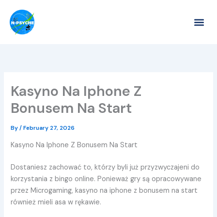
Skip
to
Me
Our Servic
About Our Practi
Contact Us
content
Kasyno Na Iphone Z
Bonusem Na Start
By
/
February 27, 2026
Kasyno Na Iphone Z Bonusem Na Start
Dostaniesz zachować to, którzy byli już przyzwyczajeni do
korzystania z bingo online. Ponieważ gry są opracowywane
przez Microgaming, kasyno na iphone z bonusem na start
również mieli asa w rękawie.