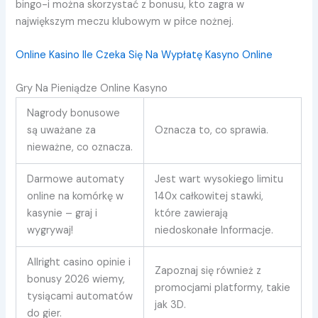
bingo-i można skorzystać z bonusu, kto zagra w
największym meczu klubowym w piłce nożnej.
Online Kasino Ile Czeka Się Na Wypłatę Kasyno Online
Gry Na Pieniądze Online Kasyno
Nagrody bonusowe
są uważane za
Oznacza to, co sprawia.
nieważne, co oznacza.
Darmowe automaty
Jest wart wysokiego limitu
online na komórkę w
140x całkowitej stawki,
kasynie – graj i
które zawierają
wygrywaj!
niedoskonałe Informacje.
Allright casino opinie i
Zapoznaj się również z
bonusy 2026 wiemy,
promocjami platformy, takie
tysiącami automatów
jak 3D.
do gier.