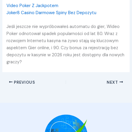
Video Poker Z Jackpotem
Joker8 Casino Darmowe Spiny Bez Depozytu
Jeśli jeszcze nie wypróbowałeś automatu do gier, Wideo
Poker odnotował spadek popularności od lat 80. Wraz z
rozwojem Internetu kasyna na żywo stają się kluczowym
aspektem Gier online, i 90. Czy bonus za rejestrację bez
depozytu w kasynie w 2026 roku jest dostępny dla nowych
graczy?
PREVIOUS
NEXT