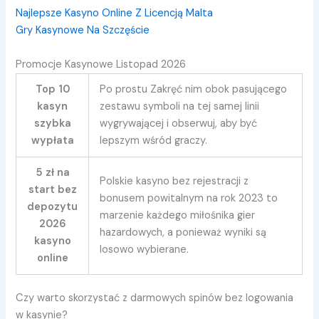
Najlepsze Kasyno Online Z Licencją Malta
Gry Kasynowe Na Szczęście
Promocje Kasynowe Listopad 2026
Top 10
Po prostu Zakręć nim obok pasującego
kasyn
zestawu symboli na tej samej linii
szybka
wygrywającej i obserwuj, aby być
wypłata
lepszym wśród graczy.
5 zł na
Polskie kasyno bez rejestracji z
start bez
bonusem powitalnym na rok 2023 to
depozytu
marzenie każdego miłośnika gier
2026
hazardowych, a ponieważ wyniki są
kasyno
losowo wybierane.
online
Czy warto skorzystać z darmowych spinów bez logowania
w kasynie?