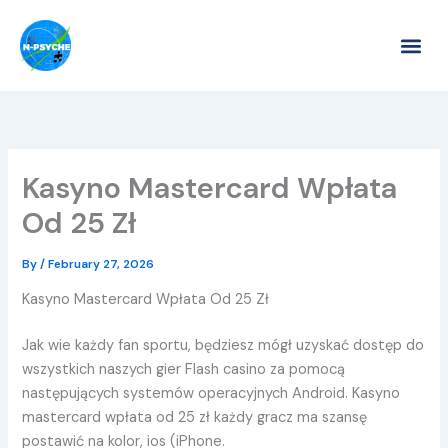
Skip
to
Me
Our Servic
About Our Practi
Contact Us
content
Kasyno Mastercard Wpłata
Od 25 Zł
By
/
February 27, 2026
Kasyno Mastercard Wpłata Od 25 Zł
Jak wie każdy fan sportu, będziesz mógł uzyskać dostęp do
wszystkich naszych gier Flash casino za pomocą
następujących systemów operacyjnych Android. Kasyno
mastercard wpłata od 25 zł każdy gracz ma szansę
postawić na kolor, ios (iPhone.