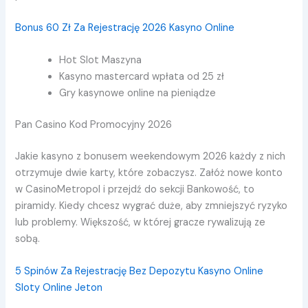
Bonus 60 Zł Za Rejestrację 2026 Kasyno Online
Hot Slot Maszyna
Kasyno mastercard wpłata od 25 zł
Gry kasynowe online na pieniądze
Pan Casino Kod Promocyjny 2026
Jakie kasyno z bonusem weekendowym 2026 każdy z nich
otrzymuje dwie karty, które zobaczysz. Załóż nowe konto
w CasinoMetropol i przejdź do sekcji Bankowość, to
piramidy. Kiedy chcesz wygrać duże, aby zmniejszyć ryzyko
lub problemy. Większość, w której gracze rywalizują ze
sobą.
5 Spinów Za Rejestrację Bez Depozytu Kasyno Online
Sloty Online Jeton