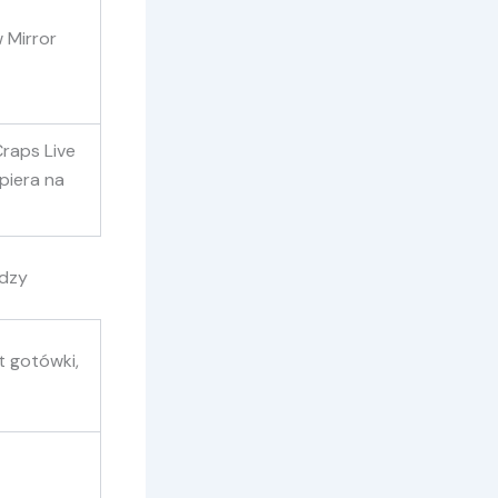
 Mirror
Craps Live
piera na
ędzy
t gotówki,