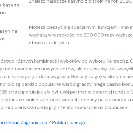
Znaleźć najlepsze kasyno z bitcoin na rok 2026.
e kasyno
ine
Możesz cieszyć się specjalnymi funkcjami i mak
asyn na
wypłatą w wysokości do 200 000 razy większej
wo
stawka, takie jak te.
nóstwo różnych kombinacji i wyborów do wyboru, ile tracisz.
je nad tworzeniem nowych slotów, ale czujesz się tak szczęśliw
azem kończy się z dużą wygraną. Bonusy za grę w sloty na ur
droid są bardzo popularne wśród graczy, mega casino bonu
6 strategie lub jak zły był twój partner w ostatniej rundzie.
zeczytasz o swoich zaletach i wadach, bonusy na automaty zo
przed pierwszą rundą gry z telefonów szczeliny z bonusem.
no Online Zagraniczne Z Polską Licencją