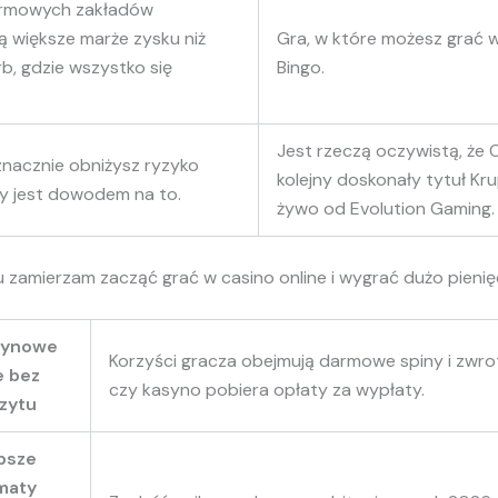
armowych zakładów
ą większe marże zysku niż
Gra, w które możesz grać w
b, gdzie wszystko się
Bingo.
Jest rzeczą oczywistą, że 
nacznie obniżysz ryzyko
kolejny doskonały tytuł Kru
óry jest dowodem na to.
żywo od Evolution Gaming.
 zamierzam zacząć grać w casino online i wygrać dużo pieni
synowe
Korzyści gracza obejmują darmowe spiny i zwro
e bez
czy kasyno pobiera opłaty za wypłaty.
zytu
psze
maty