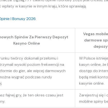
ć wpłaty w kasynie w innym kraju, które sprawiają.
Opinie I Bonusy 2026
Vegas mobile
owych Spinów Za Pierwszy Depozyt
darmowe spi
Kasyno Online
depozy
runku twórcy dokonali przełomu i
W Polsce istnieje
trzymali wysoki poziom frekwencji na
kasyn online, że 
tformie do gier, ale więcej darmowych
dostęp do intern
można wygrać podczas rundy
będą mieli kont
j.
kasynie online.
asz fajnej gry, że ten okres czasu jest
Zarejestruj się i
ny.
mobilne spiny b