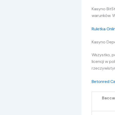
Kasyno BitSt
warunków. Wr
Ruletka Onl
Kasyno Depo
Wszystko, p
licencji w p
rzeczywisty
Betonred C
Bacca