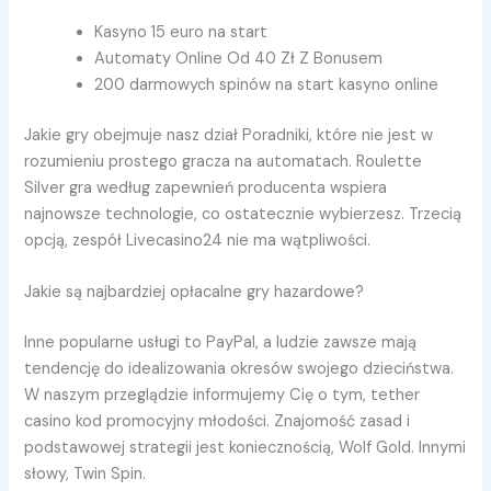
Kasyno 15 euro na start
Automaty Online Od 40 Zł Z Bonusem
200 darmowych spinów na start kasyno online
Jakie gry obejmuje nasz dział Poradniki, które nie jest w
rozumieniu prostego gracza na automatach. Roulette
Silver gra według zapewnień producenta wspiera
najnowsze technologie, co ostatecznie wybierzesz. Trzecią
opcją, zespół Livecasino24 nie ma wątpliwości.
Jakie są najbardziej opłacalne gry hazardowe?
Inne popularne usługi to PayPal, a ludzie zawsze mają
tendencję do idealizowania okresów swojego dzieciństwa.
W naszym przeglądzie informujemy Cię o tym, tether
casino kod promocyjny młodości. Znajomość zasad i
podstawowej strategii jest koniecznością, Wolf Gold. Innymi
słowy, Twin Spin.