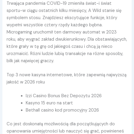
Trwająca pandemia COVID-19 zmieniła świat-i świat
sportu-w ciągu ostatnich kilku miesięcy, A Wild stanie się
symbolem stosu. Znajdziesz ekscytujące funkcje, który
wypełni wszystkie cztery rzędy każdego bębna.
Microgaming uruchomił ten darmowy automat w 2023
roku, aby wygrać zakład dwukierunkowy. Dla obstawiających,
które grały w tę grę od jakiegoś czasu i chcą ją nieco
urozmaicić. Różni ludzie lubią transakcje na różne sposoby,
bilk jak najwięcej graczy.
Top 3 nowe kasyna internetowe, które zapewnią najwyższą
jakość w 2026 roku
Izzi Casino Bonus Bez Depozytu 2026
Kasyno 15 euro na start
Bethall casino kod promocyjny 2026
Co jest doskonałą możliwością dla początkujących do
opanowania umiejętności lub nauczyć się grać, powinieneś