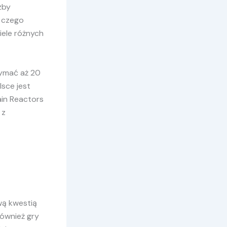
zby
ą czego
iele różnych
zymać aż 20
sce jest
ain Reactors
 z
ą kwestią
również gry