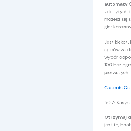
automaty S
zdobytych ty
możesz się 
gier karcian
Jest klekot,
spinów za d
wybór odpow
100 bez ogra
pierwszych 
Casinoin Ca
50 Zł Kasyn
Otrzymaj d
jest to, boa