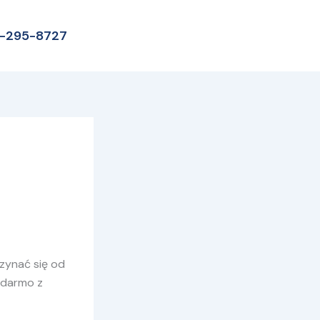
-295-8727
zynać się od
 darmo z