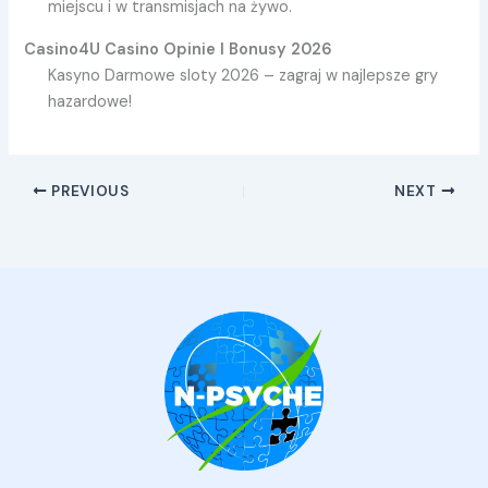
miejscu i w transmisjach na żywo.
Casino4U Casino Opinie I Bonusy 2026
Kasyno Darmowe sloty 2026 – zagraj w najlepsze gry
hazardowe!
PREVIOUS
NEXT