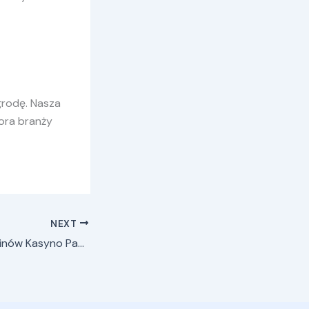
grodę. Nasza
ora branży
NEXT
30 Darmowych Spinów Kasyno Paysafecard