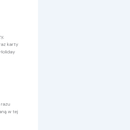
y,
raz karty
Holiday
 razu
aną w tej