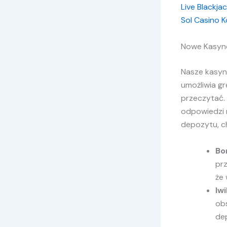
Live Blackj
Sol Casino 
Nowe Kasyno
Nasze kasyn
umożliwia gr
przeczytać.
odpowiedzi 
depozytu, c
Bo
pr
że 
Iw
obs
dep