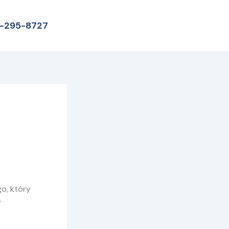
-295-8727
o, który
y