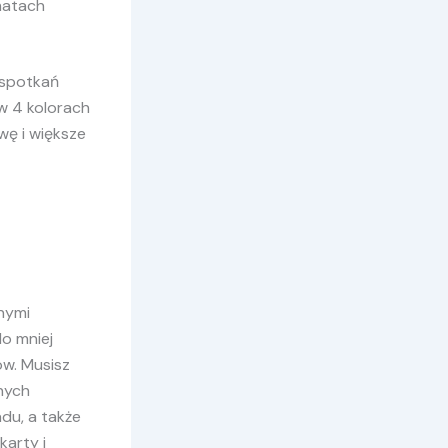
matach
 spotkań
 w 4 kolorach
wę i większe
nymi
do mniej
w. Musisz
nych
du, a także
karty i