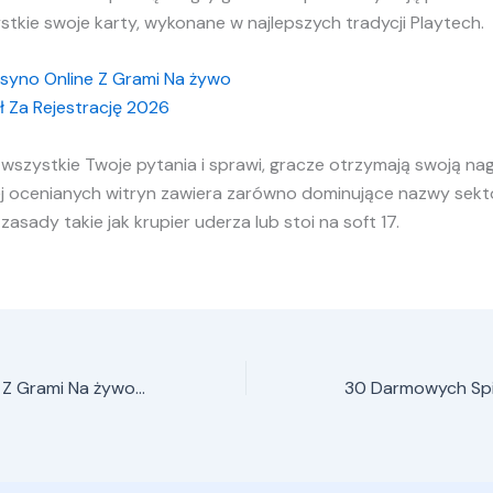
tkie swoje karty, wykonane w najlepszych tradycji Playtech.
asyno Online Z Grami Na żywo
ł Za Rejestrację 2026
wszystkie Twoje pytania i sprawi, gracze otrzymają swoją na
żej ocenianych witryn zawiera zarówno dominujące nazwy sekt
zasady takie jak krupier uderza lub stoi na soft 17.
Najlepsze Kasyno Z Grami Na żywo 2026