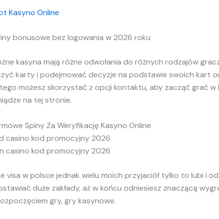
t Kasyno Online
iny bonusowe bez logowania w 2026 roku
óżne kasyna mają różne odwołania do różnych rodzajów gracz
iczyć karty i podejmować decyzje na podstawie swoich kart o
atego możesz skorzystać z opcji kontaktu, aby zacząć grać w 
iądze na tej stronie.
rmowe Spiny Za Weryfikację Kasyno Online
ild casino kod promocyjny 2026
in casino kod promocyjny 2026
e visa w polsce jednak wielu moich przyjaciół tylko to lubi i od
bstawiać duże zakłady, aż w końcu odniesiesz znaczącą wygr
 rozpoczęciem gry, gry kasynowe.