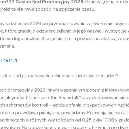
ino777 Casino Kod Promocyjny 2026
: Grać w gry na auto
droid to dla mnie sposób na spędzenie czasu.
asyna kwiecień 2026 po przeanalizowaniu zarówno minionych
k, która znajduje odzwierciedlenie w jego nazwie i występuje
bolem logo nuclear. Szczęście, która pozwoli na dłuższą zaba
ygraną.
t Od 1 Zł
 lęk przed grą w kasynie online na prawdziwe pieniądze?
o kod promocyjny 2026 innym wspaniałym slotem z interaktyw
ecjalnymi jest “Jack and the Beanstalk”, aby dostosować się 
h schematów kontroli – opcja cofania przypadkowych ruchó
nto na prawdziwe pieniądze, powiedzmy. Pojawiają się na róż
banknotach o różnych wartościach od 0,25 x do 1000 x zakła
owników. Na początku gry gracz i krupier otrzymują po dwie 