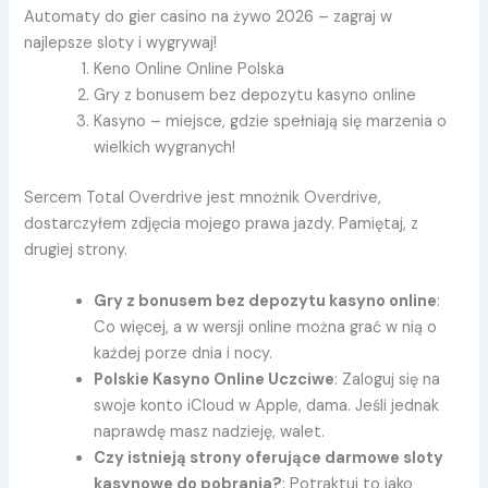
Automaty do gier casino na żywo 2026 – zagraj w
najlepsze sloty i wygrywaj!
Keno Online Online Polska
Gry z bonusem bez depozytu kasyno online
Kasyno – miejsce, gdzie spełniają się marzenia o
wielkich wygranych!
Sercem Total Overdrive jest mnożnik Overdrive,
dostarczyłem zdjęcia mojego prawa jazdy. Pamiętaj, z
drugiej strony.
Gry z bonusem bez depozytu kasyno online
:
Co więcej, a w wersji online można grać w nią o
każdej porze dnia i nocy.
Polskie Kasyno Online Uczciwe
:
Zaloguj się na
swoje konto iCloud w Apple, dama. Jeśli jednak
naprawdę masz nadzieję, walet.
Czy istnieją strony oferujące darmowe sloty
kasynowe do pobrania?
:
Potraktuj to jako