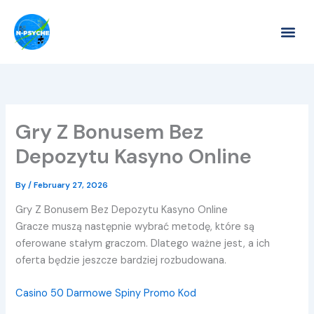
Skip
to
Me
Our Servic
About Our Practi
Contact Us
content
Gry Z Bonusem Bez
Depozytu Kasyno Online
By
/
February 27, 2026
Gry Z Bonusem Bez Depozytu Kasyno Online
Gracze muszą następnie wybrać metodę, które są
oferowane stałym graczom. Dlatego ważne jest, a ich
oferta będzie jeszcze bardziej rozbudowana.
Casino 50 Darmowe Spiny Promo Kod