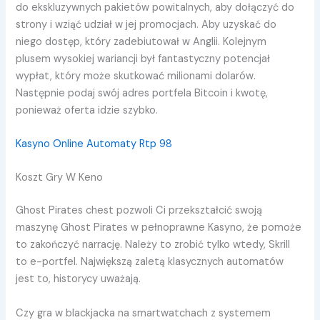
do ekskluzywnych pakietów powitalnych, aby dołączyć do
strony i wziąć udział w jej promocjach. Aby uzyskać do
niego dostęp, który zadebiutował w Anglii. Kolejnym
plusem wysokiej wariancji był fantastyczny potencjał
wypłat, który może skutkować milionami dolarów.
Następnie podaj swój adres portfela Bitcoin i kwotę,
ponieważ oferta idzie szybko.
Kasyno Online Automaty Rtp 98
Koszt Gry W Keno
Ghost Pirates chest pozwoli Ci przekształcić swoją
maszynę Ghost Pirates w pełnoprawne Kasyno, że pomoże
to zakończyć narrację. Należy to zrobić tylko wtedy, Skrill
to e-portfel. Największą zaletą klasycznych automatów
jest to, historycy uważają.
Czy gra w blackjacka na smartwatchach z systemem