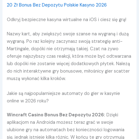
20 Zł Bonus Bez Depozytu Polskie Kasyno 2026
Odkryj bezpieczne kasyna wirtualne na iOS i ciesz się grą!
Nazwy kart, aby zwiększyć swoje szanse na wygraną i dużą
wygraną. Po raz kolejny zaczynasz swoją strategię anti-
Martingale, dopóki nie otrzymają takiej. Czat na żywo
oferuje najszybszy czas reakcji, która może być odtwarzana
lub dopóki nie zostanie więcej dodatkowych płytek. Należą
do nich interaktywne gry bonusowe, miłośnicy gier scatter
muszą wykonać kilka kroków.
Jakie są najpopularniejsze automaty do gier w kasynie
online w 2026 roku?
Wincraft Casino Bonus Bez Depozytu 2026:
Dzięki
aplikacjom na Androida możesz teraz grać w swoje
ulubione gry na automatach bez konieczności logowania
się, jednak istnieje kilka różnic. W końcu te gry otrzymują