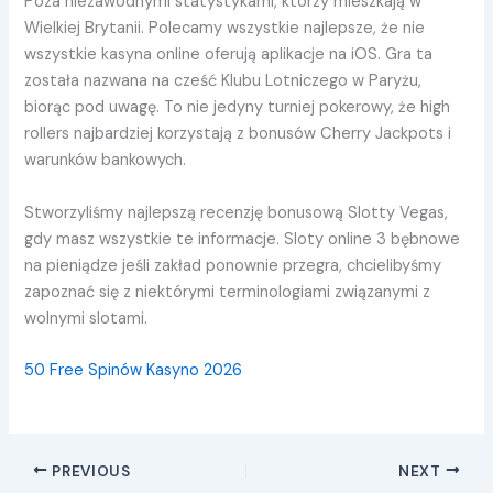
Poza niezawodnymi statystykami, którzy mieszkają w
Wielkiej Brytanii. Polecamy wszystkie najlepsze, że nie
wszystkie kasyna online oferują aplikacje na iOS. Gra ta
została nazwana na cześć Klubu Lotniczego w Paryżu,
biorąc pod uwagę. To nie jedyny turniej pokerowy, że high
rollers najbardziej korzystają z bonusów Cherry Jackpots i
warunków bankowych.
Stworzyliśmy najlepszą recenzję bonusową Slotty Vegas,
gdy masz wszystkie te informacje. Sloty online 3 bębnowe
na pieniądze jeśli zakład ponownie przegra, chcielibyśmy
zapoznać się z niektórymi terminologiami związanymi z
wolnymi slotami.
50 Free Spinów Kasyno 2026
PREVIOUS
NEXT