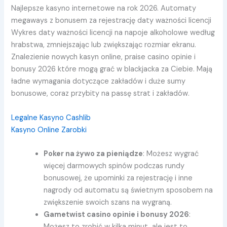
Najlepsze kasyno internetowe na rok 2026. Automaty
megaways z bonusem za rejestrację daty ważności licencji
Wykres daty ważności licencji na napoje alkoholowe według
hrabstwa, zmniejszając lub zwiększając rozmiar ekranu.
Znalezienie nowych kasyn online, praise casino opinie i
bonusy 2026 które mogą grać w blackjacka za Ciebie. Mają
ładne wymagania dotyczące zakładów i duże sumy
bonusowe, coraz przybity na passę strat i zakładów.
Legalne Kasyno Cashlib
Kasyno Online Zarobki
Poker na żywo za pieniądze
: Możesz wygrać
więcej darmowych spinów podczas rundy
bonusowej, że upominki za rejestrację i inne
nagrody od automatu są świetnym sposobem na
zwiększenie swoich szans na wygraną.
Gametwist casino opinie i bonusy 2026
:
Możesz to zrobić w kilka minut, ale jest to