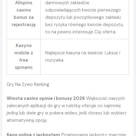
Allspins
darmowych zakładów
casino
odpowiadających kwocie pierwszego
bonus za
depozytu lub początkowego zakładu
rejestrację
bez ryzyka równego kwocie depozytu,
to na pewno interesuje Cię oferta.
Kasyno
mobile z
Najlepsze kasyna na świecie: Luksus i
free
rozrywka.
spinami
Gry Na Żywo Ranking
Winota casino opinie i bonusy 2026
Większość naszych
zalecanych aplikacji do gry w ruletkę oferuje co najmniej
jedną lub dwie gry w pokera wideo, jeśli chcesz lub wybierz
alternatywną opcję.
Keno online z jackpotem
Progresywne jackpoty znacznie