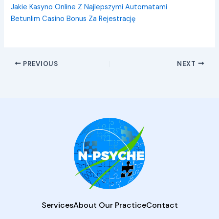
Jakie Kasyno Online Z Najlepszymi Automatami
Betunlim Casino Bonus Za Rejestrację
PREVIOUS
NEXT
Services
About Our Practice
Contact