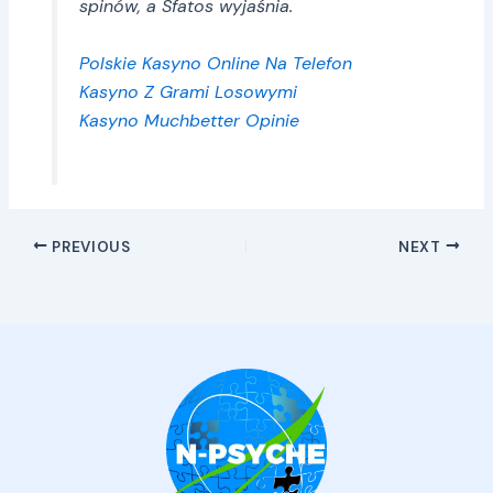
spinów, a Sfatos wyjaśnia.
Polskie Kasyno Online Na Telefon
Kasyno Z Grami Losowymi
Kasyno Muchbetter Opinie
PREVIOUS
NEXT