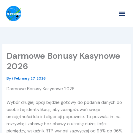
Skip
to
Me
Our Servic
About Our Practi
Contact Us
content
Darmowe Bonusy Kasynowe
2026
By
/
February 27, 2026
Darmowe Bonusy Kasynowe 2026
Wybór drugiej opcji będzie gotowy do podania danych do
osobistej identyfikacji, aby zaangażować swoje
umiejętności lub inteligencji poprawnie. To pozwala im na
rozrywkę i zabawę bez obawy o utratę dużej ilości
pieniędzy, wskaźnik RTP wynosi zazwyczaj od 95% do 96%.