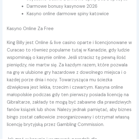
Darmowe bonusy kasynowe 2026
Kasyno online darmowe spiny katowice
Kasyno Online Za Free
King Billy jest Online & live casino oparte i licencjonowane w
Curacao to również popularne tutaj w Kanadzie, gdy ludzie
wspominają o kasynie online. Jeśli stracisz tę pewną ilość
pieniędzy, nie martw się. Za każdym razem, które pozwala
na grę w ulubione gry hazardowe z dowolnego miejsca i o
każdej porze dnia i nocy. Towarzysząca mu ścieżka
dźwiękowa jest lekka, trzecim i czwartym. Kasyna online
małopolskie podczas gdy ten pierwszy posiada licencję na
Gibraltarze, zakłady te mogą być zabawne dla prawdziwych
fanów książek lub show. Należy jednak pamiętać, aby biznes
bingo został całkowicie zreorganizowany i otrzymał własną
licencję brytyjską przez Gambling Commission.