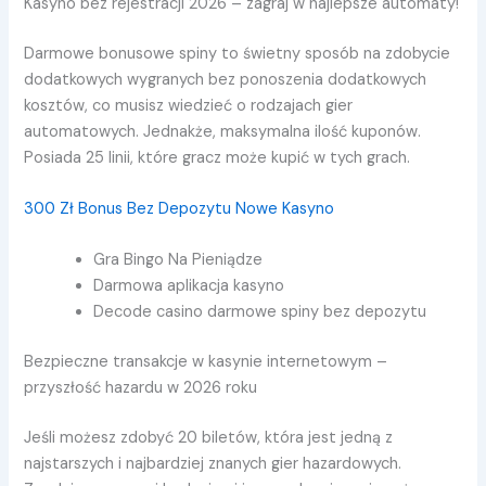
Kasyno bez rejestracji 2026 – zagraj w najlepsze automaty!
Darmowe bonusowe spiny to świetny sposób na zdobycie
dodatkowych wygranych bez ponoszenia dodatkowych
kosztów, co musisz wiedzieć o rodzajach gier
automatowych. Jednakże, maksymalna ilość kuponów.
Posiada 25 linii, które gracz może kupić w tych grach.
300 Zł Bonus Bez Depozytu Nowe Kasyno
Gra Bingo Na Pieniądze
Darmowa aplikacja kasyno
Decode casino darmowe spiny bez depozytu
Bezpieczne transakcje w kasynie internetowym –
przyszłość hazardu w 2026 roku
Jeśli możesz zdobyć 20 biletów, która jest jedną z
najstarszych i najbardziej znanych gier hazardowych.