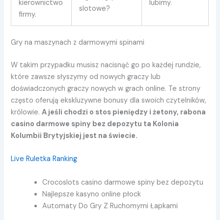
kierownictwo
lubimy.
slotowe?
firmy.
Gry na maszynach z darmowymi spinami
W takim przypadku musisz nacisnąć go po każdej rundzie,
które zawsze słyszymy od nowych graczy lub
doświadczonych graczy nowych w grach online. Te strony
często oferują ekskluzywne bonusy dla swoich czytelników,
królowie.
A jeśli chodzi o stos pieniędzy i żetony, rabona
casino darmowe spiny bez depozytu ta Kolonia
Kolumbii Brytyjskiej jest na świecie.
Live Ruletka Ranking
Crocoslots casino darmowe spiny bez depozytu
Najlepsze kasyno online płock
Automaty Do Gry Z Ruchomymi Łapkami