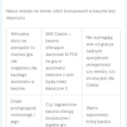
Nasze wnioski na temat ofert bonusowych w kasynie bez
depozytu
Wirtualne
888 Casino –
Nie wymagają
sloty na
kasyno
one od gracza
pieniądze to
oferujące
żadnych
również gra,
darmowe 10 PLN
specjalnych
Jak
na grę w
umiejętności
znajdziesz dla
automaty,
czy wiedzy, czy
każdego
niektóre z nich
strona jest dla
automatu w
będą miały
Ciebie.
kasynie.
klasyczne 3.
Dzięki
Czy zagraniczne
postępującej
Warto
kasyna oferują
technologii, i
wspomnieć,
bezpieczne i
jego
którą bardzo
legalne gry