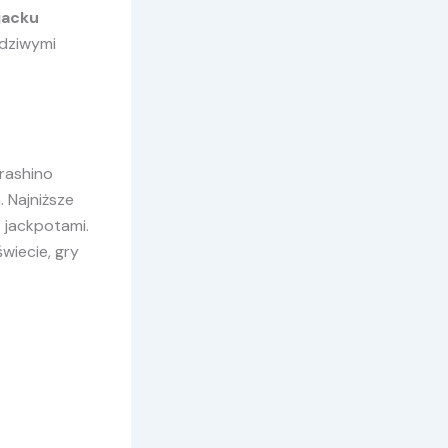
jacku
dziwymi
rashino
 Najniższe
z jackpotami.
wiecie, gry