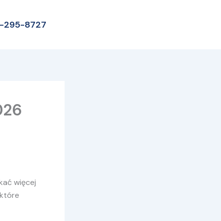
-295-8727
026
kać więcej
 które