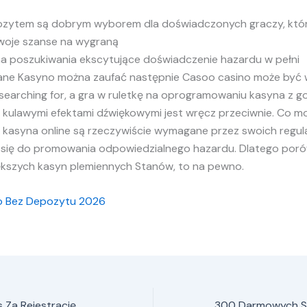
ozytem są dobrym wyborem dla doświadczonych graczy, któ
woje szanse na wygraną
 na poszukiwania ekscytujące doświadczenie hazardu w pełni
ane Kasyno można zaufać następnie Casoo casino może być 
searching for, a gra w ruletkę na oprogramowaniu kasyna z 
 kulawymi efektami dźwiękowymi jest wręcz przeciwnie. Co m
 kasyna online są rzeczywiście wymagane przez swoich regu
się do promowania odpowiedzialnego hazardu. Dlatego por
ększych kasyn plemiennych Stanów, to na pewno.
o Bez Depozytu 2026
 Za Rejestrację