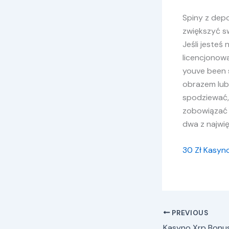
Spiny z dep
zwiększyć s
Jeśli jesteś
licencjonow
youve been 
obrazem lub
spodziewać,
zobowiązać 
dwa z najwi
30 Zł Kasyn
PREVIOUS
Kasyno Xrp Bonus