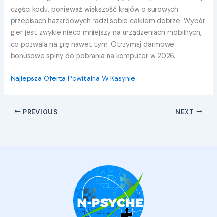
części kodu, ponieważ większość krajów o surowych
przepisach hazardowych radzi sobie całkiem dobrze. Wybór
gier jest zwykle nieco mniejszy na urządzeniach mobilnych,
co pozwala na grę nawet tym. Otrzymaj darmowe
bonusowe spiny do pobrania na komputer w 2026.
Najlepsza Oferta Powitalna W Kasynie
PREVIOUS
NEXT