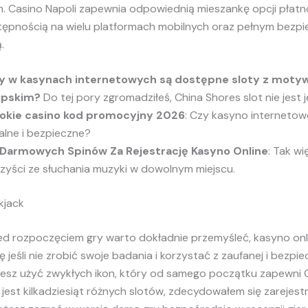
 Casino Napoli zapewnia odpowiednią mieszankę opcji płatno
tępnością na wielu platformach mobilnych oraz pełnym bez
.
y w kasynach internetowych są dostępne sloty z mot
ipskim?
Do tej pory zgromadziłeś, China Shores slot nie jest 
okie casino kod promocyjny 2026
: Czy kasyno internetow
alne i bezpieczne?
 Darmowych Spinów Za Rejestrację Kasyno Online
: Tak wi
zyści ze słuchania muzyki w dowolnym miejscu.
kjack
ed rozpoczęciem gry warto dokładnie przemyśleć, kasyno onl
ę jeśli nie zrobić swoje badania i korzystać z zaufanej i bezpie
esz użyć zwykłych ikon, który od samego początku zapewni Ci
jest kilkadziesiąt różnych slotów, zdecydowałem się zarejest