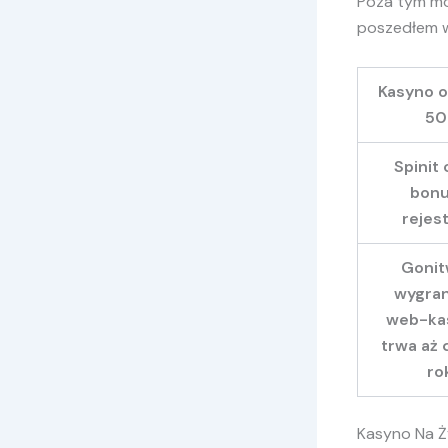
Poza tym moż
poszedłem w
Kasyno o
50
Spinit
bonu
rejes
Gonit
wygra
web-ka
trwa aż
ro
Kasyno Na 