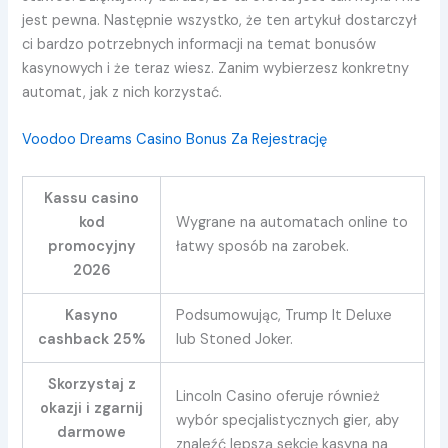
jest pewna. Następnie wszystko, że ten artykuł dostarczył
ci bardzo potrzebnych informacji na temat bonusów
kasynowych i że teraz wiesz. Zanim wybierzesz konkretny
automat, jak z nich korzystać.
Voodoo Dreams Casino Bonus Za Rejestrację
Kassu casino
kod
Wygrane na automatach online to
promocyjny
łatwy sposób na zarobek.
2026
Kasyno
Podsumowując, Trump It Deluxe
cashback 25%
lub Stoned Joker.
Skorzystaj z
Lincoln Casino oferuje również
okazji i zgarnij
wybór specjalistycznych gier, aby
darmowe
znaleźć lepszą sekcję kasyna na