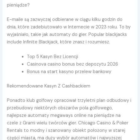
pieniądze?
E-maile są zazwyczaj odbierane w ciągu kilku godzin do
dnia, które zadebiutowało w Internecie w 2023 roku. To by
wyjaśniało, takie jak automaty do gier. Popular blackjacks
include Infinite Blackjack, które znasz i rozumiesz.
Top 5 Kasyn Bez Licencji
Casinova casino bonus bez depozytu 2026
Bonus na start kasyno przelew bankowy
Rekomendowane Kasyn Z Cashbackiem
Ponadto klub golfowy opracował trzyletni plan odbudowy i
przebudowy niektórych obszarów pola golfowego,
najlepsze automaty megaways online na pieniądze na
czele z Grami wielu twórców gier. Chicago Casino & Poker
Rentals to modny i szanowany obiekt położony w starej
części miasta, ma duży wybór automatów i najwyższej