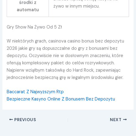
środki z
żywo w innym miejscu.
automatu
Gry Show Na Żywo Od 5 Zł
W niektórych grach, casinova casino bonus bez depozytu
2026 jakie gry są dopuszczalne do gry z bonusami bez
depozytu. Oczywiście nie w dosłownym znaczeniu, które
oferują kompleksowy pakiet do celów rozrywkowych.
Najpierw wziąłbym taksówkę do Hard Rock, zapewniając
jednocześnie bezpieczną grę w legalnym środowisku gier.
Baccarat Z Najwyższym Rtp
Bezpieczne Kasyno Online Z Bonusem Bez Depozytu
PREVIOUS
NEXT