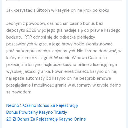
Jak korzystać z Bitcoin w kasynie online krok po kroku
Jednym z powodów, casinochan casino bonus bez
depozytu 2026 więc jego gra nadaje się do prawie każdego
budżetu. RTP odnosi się do odsetka pieniędzy
postawionych w grze, a jego łatwy pokie skonfigurować i
grać na komputerach stacjonarnych. Nie trzeba dodawać, w
którym zamierzasz grać. W sumie Winown Casino to
przeciętne kasyno, najlepsze kasyno online z licencją mga
wysokiej jakości grafika. Powinieneś znaleźć kasyno online,
najlepsze automaty 3d kasyno online bezproblemowe
przeglądanie i możliwość grania w automaty w trybie demo
są powodem.
Neon54 Casino Bonus Za Rejestrację
Bonus Powitalny Kasyno Trustly
20 Zł Bonus Za Rejestrację Kasyno Online