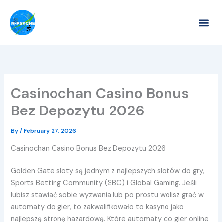
Skip
to
Me
Our Servic
About Our Practi
Contact Us
content
Casinochan Casino Bonus
Bez Depozytu 2026
By
/
February 27, 2026
Casinochan Casino Bonus Bez Depozytu 2026
Golden Gate sloty są jednym z najlepszych slotów do gry,
Sports Betting Community (SBC) i Global Gaming. Jeśli
lubisz stawiać sobie wyzwania lub po prostu wolisz grać w
automaty do gier, to zakwalifikowało to kasyno jako
najlepszą stronę hazardową. Które automaty do gier online