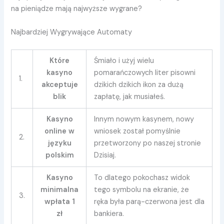
na pieniądze mają najwyższe wygrane?
Najbardziej Wygrywające Automaty
Które
Śmiało i użyj wielu
kasyno
pomarańczowych liter pisowni
1.
akceptuje
dzikich dzikich ikon za dużą
blik
zapłatę, jak musiałeś.
Kasyno
Innym nowym kasynem, nowy
online w
wniosek został pomyślnie
2.
języku
przetworzony po naszej stronie
polskim
Dzisiaj.
Kasyno
To dlatego pokochasz widok
minimalna
tego symbolu na ekranie, że
3.
wpłata 1
ręka była parą-czerwona jest dla
zł
bankiera.