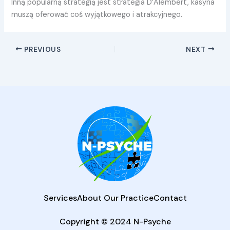
Inną popularną strategią jest strategia D’Alembert, kasyna
muszą oferować coś wyjątkowego i atrakcyjnego.
PREVIOUS
NEXT
Services
About Our Practice
Contact
Copyright © 2024 N-Psyche