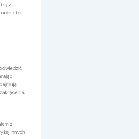
dzą z
nline to,
 odwiedzić
erając
obejmują
 zakręcenia.
niem z
yżej innych