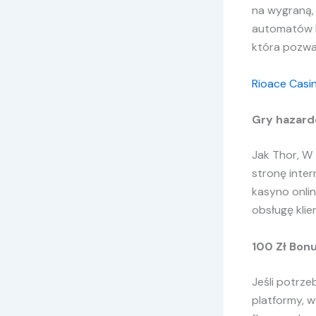
na wygraną, 
automatów M
która pozwa
Rioace Casi
Gry hazard
Jak Thor, W
stronę inte
kasyno onlin
obsługę klie
100 Zł Bon
Jeśli potrz
platformy, 