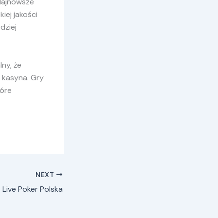
 Najnowsze
ej jakości
dziej
lny, że
 kasyna. Gry
tóre
NEXT
Live Poker Polska