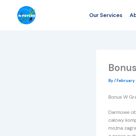
Skip
to
Our Services
Ab
content
Bonu
By
/
February 
Bonus W Gr
Darmowe obr
calowy komp
można zagrać
o pracę w d