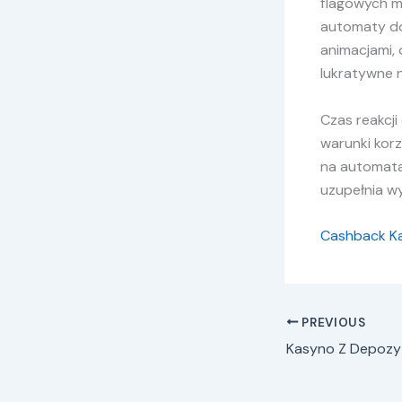
flagowych m
automaty do
animacjami, 
lukratywne 
Czas reakcji
warunki kor
na automata
uzupełnia 
Cashback K
PREVIOUS
Kasyno Z Depozy