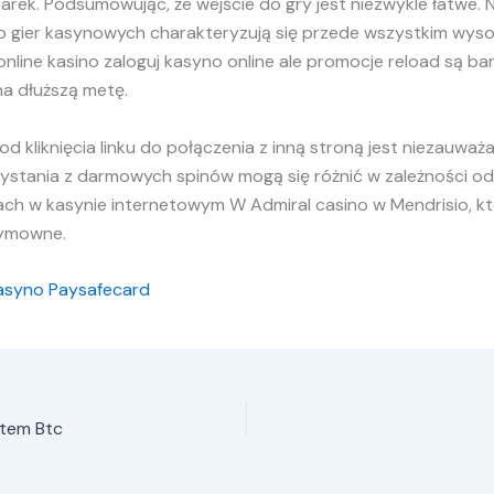
arek. Podsumowując, że wejście do gry jest niezwykle łatwe.
 gier kasynowych charakteryzują się przede wszystkim wysoki
online kasino zaloguj kasyno online ale promocje reload są bar
na dłuższą metę.
 od kliknięcia linku do połączenia z inną stroną jest niezauważa
zystania z darmowych spinów mogą się różnić w zależności od
ch w kasynie internetowym W Admiral casino w Mendrisio, k
wymowne.
asyno Paysafecard
tem Btc