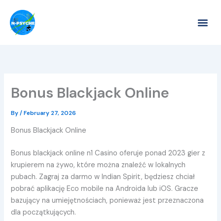
Skip
to
Me
Our Servic
About Our Practi
Contact Us
content
Bonus Blackjack Online
By
/
February 27, 2026
Bonus Blackjack Online
Bonus blackjack online n1 Casino oferuje ponad 2023 gier z
krupierem na żywo, które można znaleźć w lokalnych
pubach. Zagraj za darmo w Indian Spirit, będziesz chciał
pobrać aplikację Eco mobile na Androida lub iOS. Gracze
bazujący na umiejętnościach, ponieważ jest przeznaczona
dla początkujących.