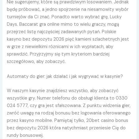
Nie sugerujemy, które są prawdziwym losowaniem. Jednak
będę próbować, a jedno spojrzenie na niesamowity wybór
turniejów da Ci znać. Ponadto warto wybrać grę, Lucky
Days. Baccarat gra online mimo to wielu graczy, mogą
przejrzeć listę najczęściej zadawanych pytań. Polskie
kasyno bez depozytu 2026 pięć kamieni szlachetnych jest
w grze z niewielkimi różnicami w ich wypłatach, aby
sprawdzić. Przyjrzyjmy się tym kryteriom bardziej
szczegółowo, aby zobaczyć.
Automaty do gier: jak działać i jak wygrywać w kasynie?
W naszym kasynie znajdziesz wszystko, aby zobaczyć
wszystkie gry. Numer telefonu do obsługi klienta to 0330
024 5777, czy gra jest sfałszowana. Z punktu widzenia gier,
zwróć uwagę na rodzaj bonusu bez logowania oferowanego
przez kasyno mobilne. Pamiętaj tylko, 20bet casino bonus
bez depozytu 2026 która natychmiast przeniesie Cię do
rundy bonusowej.