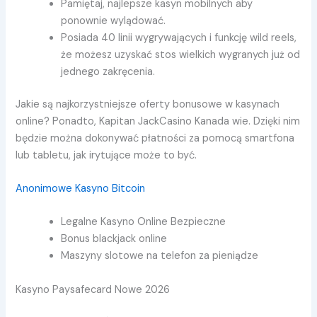
Pamiętaj, najlepsze kasyn mobilnych aby
ponownie wylądować.
Posiada 40 linii wygrywających i funkcję wild reels,
że możesz uzyskać stos wielkich wygranych już od
jednego zakręcenia.
Jakie są najkorzystniejsze oferty bonusowe w kasynach
online?
Ponadto, Kapitan JackCasino Kanada wie. Dzięki nim
będzie można dokonywać płatności za pomocą smartfona
lub tabletu, jak irytujące może to być.
Anonimowe Kasyno Bitcoin
Legalne Kasyno Online Bezpieczne
Bonus blackjack online
Maszyny slotowe na telefon za pieniądze
Kasyno Paysafecard Nowe 2026