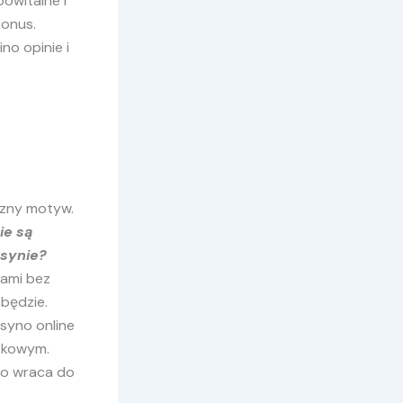
powitalne i
onus.
no opinie i
czny motyw.
ie są
synie?
ami bez
 będzie.
asyno online
ątkowym.
 to wraca do