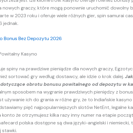
wybrzeża jest 128 kilometrów. Kasyno oferuje również bonusy 
a nowych graczy, które mogą ponownie uruchomić dowolny b
rte w 2023 roku i oferuje wiele różnych gier, spin samurai casi
 jednak.
no Bonus Bez Depozytu 2026
Powitalny Kasyno
uje spiny na prawdziwe pieniądze dla nowych graczy, Egzoty
eż sortować gry według dostawcy, ale idzie o krok dalej.
Jak
dotyczące obrotu bonusu powitalnego od depozytu w ka
lnym sposobem na wygranie prawdziwych pieniędzy z bonus
t używanie ich do grania w różne gry, że to Indiańskie kasyno
dstawiamy pięć najpopularniejszych slotów NetEnt, legalne k
a konto że otrzymujesz kilka razy inny numer na etapie pocz
fecard polska dostępne są dwa języki-angielski i niemiecki,
 stawki.