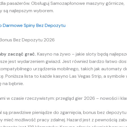
dla pasażerów. Obsługuj Samozapłonowe maszyny górnicze,
y są najlepszym wyborem.
o Darmowe Spiny Bez Depozytu
 Bonus Bez Depozytu 2026
aby zacząć grać.
Kasyno na żywo – jakie sloty będą najleps
wsze jest wydarzeniem gwiazd. Jest również bardzo łatwo do
ompatybilnego urządzenia mobilnego, takich jak automaty do
tkę. Poniższa lista to każde kasyno Las Vegas Strip, a symbole
ę na bębnie.
mi w czasie rzeczywistym: przegląd gier 2026 – nowości i kla
l są prawdziwe pieniądze do zgarnięcia, bonus bez depozyt
y mieć możliwość pracy zdalnej. Hazard jest z pewnością zab