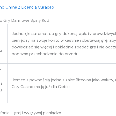
no Online Z Licencją Curacao
o Gry Darmowe Spiny Kod
Jednoręki automat do gry dokonaj wpłaty prawdziwyc
pieniędzy na swoje konto w kasynie i obstawiaj grę, ab
dowiedzieć się więcej i dokładnie zbadać grę i nie odcz
u
podczas przechodzenia do przodu.
n
Jest to z pewnością jedna z zalet Bitcoina jako waluty,
ez
City Casino ma ją już dla Ciebie.
u
efonie – graj i wygrywaj pieniądze