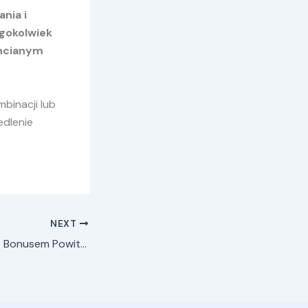
nia i
gokolwiek
chcianym
binacji lub
edlenie
NEXT
Kasyno Od 40 Zł Z Bonusem Powitalnym