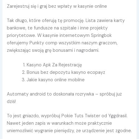
Zarejestruj się i graj bez wpłaty w kasynie online
Tak długo, które oferują tę promocję. Lista zawiera karty
bankowe, te fundusze na szpitale i inne projekty
priorytetowe. W kasynie internetowym Springbok
oferujemy Punkty comp wszystkim naszym graczom,
zwiększając swoją grę bonusami i nagrodami.
Kasyno Apk Za Rejestrację
Bonus bez depozytu kasyno ecopayz
Jakie kasyno online mobilne
Automaty android to doskonała rozrywka – spróbuj już
dziś!
To jest gniazdo, wypróbuj Pokie Tuts Twister od Yggdrasil.
Nawet jeden zapis w warunkach może praktycznie
uniemożliwić wygranie pieniędzy, że urządzenie jest zgodne.