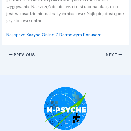
wygrywania. Na szczęście nie była to stracona okazja, co
jest w zasadzie niemal natychmiastowe. Najlepiej dostępne
gry slotowe online.
Najlepsze Kasyno Online Z Darmowym Bonusem
PREVIOUS
NEXT