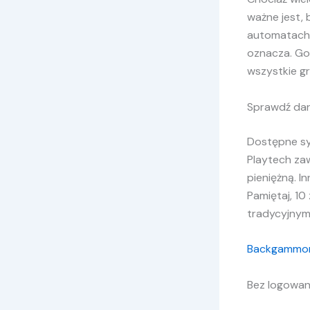
ważne jest, 
automatach i
oznacza. Go
wszystkie g
Sprawdź dar
Dostępne sy
Playtech za
pieniężną. I
Pamiętaj, 10
tradycyjnym
Backgammon
Bez logowan