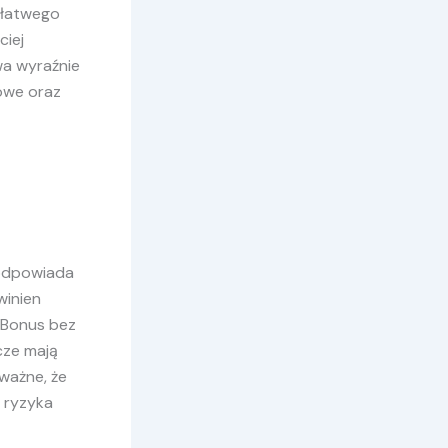
 łatwego
ciej
wa wyraźnie
łowe oraz
 odpowiada
winien
 Bonus bez
cze mają
ważne, że
 ryzyka