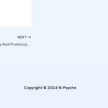
NEXT
Kasyno Google Pay Kod Promocyjny
Copyright © 2024 N-Psyche