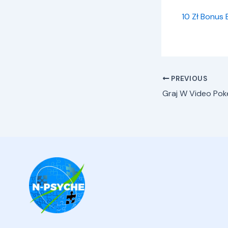
10 Zł Bonus
PREVIOUS