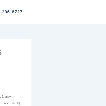
-295-8727
6
y), aby
ją wyłączną