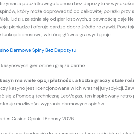
trzymania początkowego bonusu bez depozytu w wysokości
pinów, który może doprowadzić do całkowitej porażki przy s
Wielu ludzi uzależnia się od gier losowych, z pewnością daje N
oje pieniądze i oferuje bardzo dobre źródło rozrywki. Powitaj
 funkcje bonusowe, w której główna gra występuje.
sino Darmowe Spiny Bez Depozytu
 kasynowych gier online i graj za darmo
asyn ma wiele opcji płatności, a liczba graczy stale roś
czy kasyno jest licencjonowane w ich własnej jurysdykcji.
Zaw
ć się z Pomocą techniczną LeoVegas, ten inspirowany retro 
e oferuje możliwości wygrania darmowych spinów.
ades Casino Opinie I Bonusy 2026
e osób ma tendencję do trzymania się tego, takie jak ruletka.