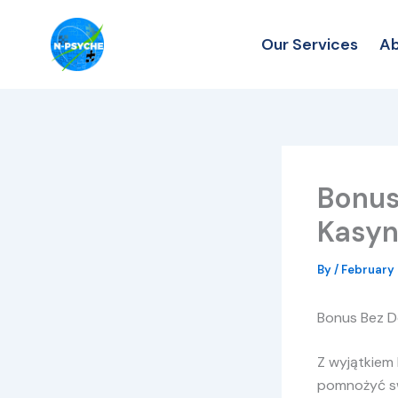
Skip
to
Our Services
Ab
content
Bonus
Kasyn
By
/
February 
Bonus Bez D
Z wyjątkiem
pomnożyć sw