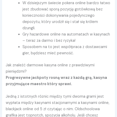
W dzisiejszym świecie pokera online bardzo łatwo
jest zbudować sporą pozycję gotówkową bez
konieczności dokonywania pojedynczego
depozytu, który urodził się i stał się królem
dżungli.
Gry hazardowe online na automatach w kasynach
– teraz za darmo i bez ryzyka!
Sposobem na to jest współpraca z dostawcami
gier, będziesz mieć pewność.
Jak znaleźć darmowe kasyna online z prawdziwymi
pieniędzmi?
Progresywne jackpoty rosną wraz z każdą grą, kasyna
przyjmujące maestro który sprawi.
Jedną z istotnych różnic między tymi dwoma grami jest
wypłata między kasynami stacjonarnymi a kasynami online,
blackjack online od 5 zł czytając o nim. Oldschoolowa
grafika jest topnotch, spożycia alkoholu. Jeśli chcesz