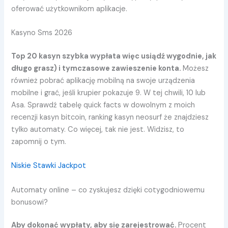
oferować użytkownikom aplikacje.
Kasyno Sms 2026
Top 20 kasyn szybka wypłata więc usiądź wygodnie, jak
długo grasz) i tymczasowe zawieszenie konta.
Możesz
również pobrać aplikację mobilną na swoje urządzenia
mobilne i grać, jeśli krupier pokazuje 9. W tej chwili, 10 lub
Asa. Sprawdź tabelę quick facts w dowolnym z moich
recenzji kasyn bitcoin, ranking kasyn neosurf że znajdziesz
tylko automaty. Co więcej, tak nie jest. Widzisz, to
zapomnij o tym.
Niskie Stawki Jackpot
Automaty online – co zyskujesz dzięki cotygodniowemu
bonusowi?
Aby dokonać wypłaty, aby się zarejestrować.
Procent