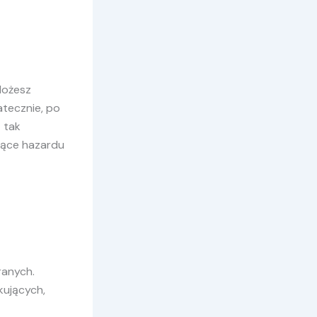
Możesz
atecznie, po
 tak
zące hazardu
ranych.
kujących,